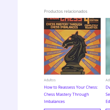
Productos relacionados
Adultos
Ad
How to Reassess Your Chess:
Dv
Chess Mastery Through
Se
Imbalances
Ed