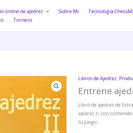
o online de ajedrez
Sobre Mi
Tecnologia ChessM
to
Torneos
Libros de Ajedrez
,
Produ
Entrene
Entrene ajedr
ajedrez
II
Libro de ajedrez de Estr
cantidad
ajedrez II, con contenido
tu juego.