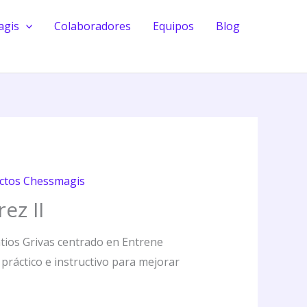
cantidad
agis
Colaboradores
Equipos
Blog
ctos Chessmagis
ez II
atios Grivas centrado en Entrene
 práctico e instructivo para mejorar