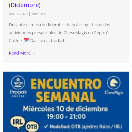
(Diciembre)
09/12/2025
|
por Raul
Durante el mes de diciembre habrá reajustes en las
actividades presenciales de ChessMagis en Peppo’s
Coffee.
Días sin actividad...
Read More →