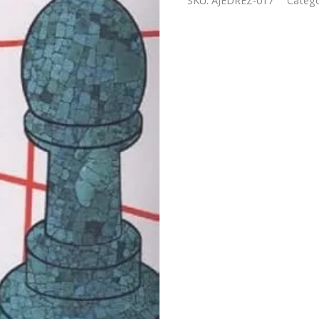
SKU:
AJEDREZ-017
Catego