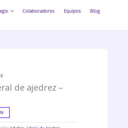
agis
Colaboradores
Equipos
Blog
ez
ral de ajedrez –
ON