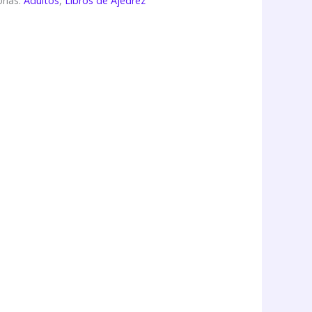
rías:
Adultos
,
Libros de Ajedrez