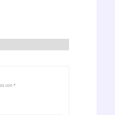
dos con
*