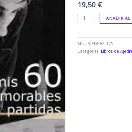
19,50
€
AÑADIR AL
SKU:
AJEDREZ-125
Categorías:
Libros de Ajedr