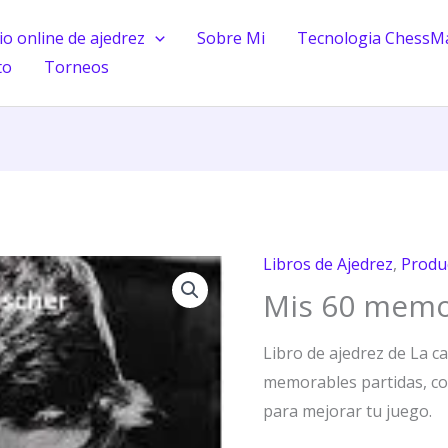
o online de ajedrez
Sobre Mi
Tecnologia ChessM
to
Torneos
Libros de Ajedrez
,
Produ
Mis
Mis 60 memo
60
memorables
Libro de ajedrez de La c
partidas
memorables partidas, con
cantidad
para mejorar tu juego.