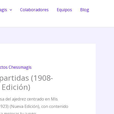
(1908-
agis
Colaboradores
Equipos
Blog
1923)
(Nueva
Edición)
cantidad
ctos Chessmagis
partidas (1908-
 Edición)
asa del ajedrez centrado en Mis
923) (Nueva Edición), con contenido
ra mejorar tu juego.