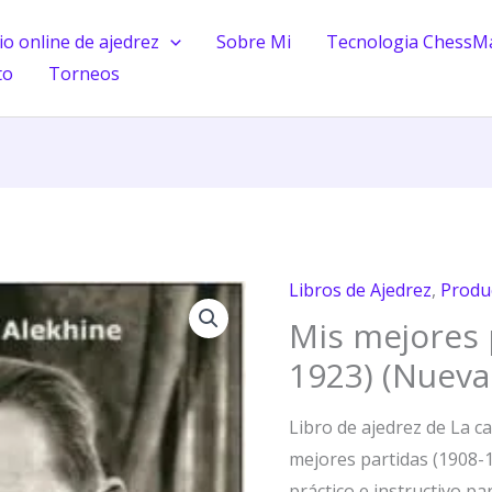
o online de ajedrez
Sobre Mi
Tecnologia ChessM
to
Torneos
Libros de Ajedrez
,
Produ
Mis
Mis mejores 
mejores
partidas
1923) (Nueva
(1908-
1923)
Libro de ajedrez de La c
(Nueva
mejores partidas (1908-1
Edición)
práctico e instructivo pa