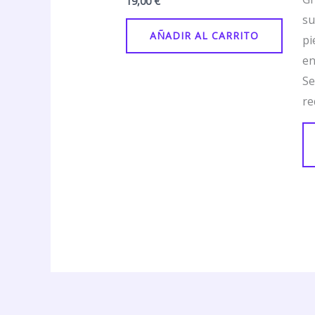
19,00
€
su
AÑADIR AL CARRITO
pi
en
Se
re