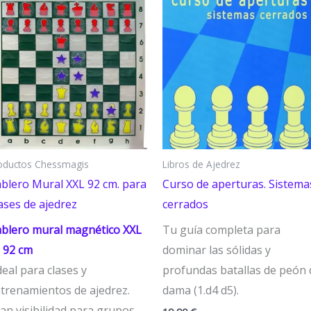
oductos Chessmagis
Libros de Ajedrez
blero Mural XXL 92 cm. para
Curso de aperturas. Sistema
ases de ajedrez
cerrados
blero mural magnético XXL
Tu guía completa para
 92 cm
dominar las sólidas y
ideal para clases y
profundas batallas de peón 
trenamientos de ajedrez.
dama (1.d4 d5).
an visibilidad para grupos,