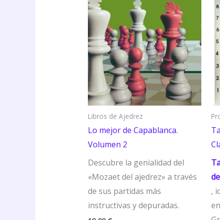
Libros de Ajedrez
Pr
Lo mejor de Capablanca.
Ta
Volumen 2
Cl
Descubre la genialidad del
Ta
«Mozaet del ajedrez» a través
de
de sus partidas más
, 
instructivas y depuradas.
en
Gr