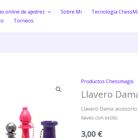
o online de ajedrez
Sobre Mi
Tecnologia ChessM
to
Torneos
Productos Chessmagis
Llavero
Llavero Dam
Dama
cantidad
Llavero Dama: accesorio 
llaves con estilo.
3,00
€