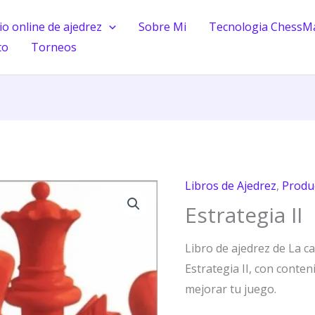
o online de ajedrez
Sobre Mi
Tecnologia ChessM
to
Torneos
Libros de Ajedrez
,
Produ
Estrategia
Estrategia II
II
cantidad
Libro de ajedrez de La c
Estrategia II, con conten
mejorar tu juego.