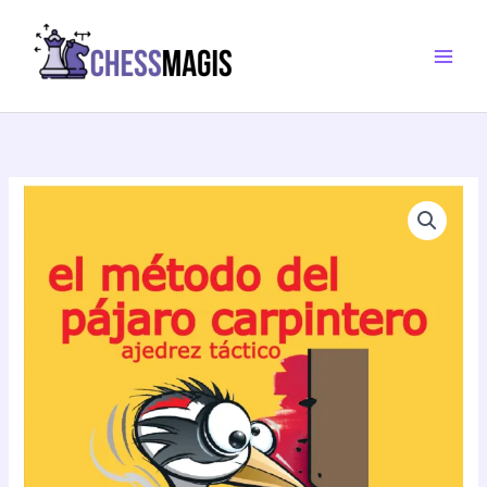
Ir
pájaro
al
carpintero.
contenido
Ajedrez
táctico
cantidad
El
método
del
pájaro
carpintero.
Ajedrez
táctico
cantidad