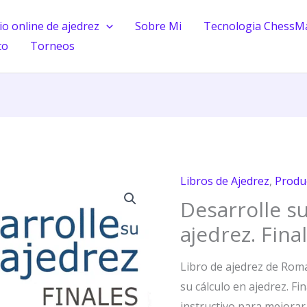
o online de ajedrez
Sobre Mi
Tecnologia ChessM
to
Torneos
Libros de Ajedrez
,
Produ
Desarrolle
Desarrolle su
su
cálculo
ajedrez. Fina
en
ajedrez.
Libro de ajedrez de Rom
Finales
su cálculo en ajedrez. Fi
cantidad
instructivo para mejorar