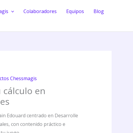
en
agis
Colaboradores
Equipos
Blog
ajedrez.
Finales
cantidad
ctos Chessmagis
 cálculo en
les
ain Edouard centrado en Desarrolle
nales, con contenido práctico e
 tu juego.