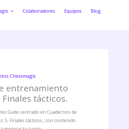
en
agis
Colaboradores
Equipos
Blog
ajedrez.
5.
Finales
tácticos.
cantidad
ctos Chessmagis
e entrenamiento
 Finales tácticos.
onio Gude centrado en Cuadernos de
 5. Finales tácticos., con contenido
ra mejorar tu juego.