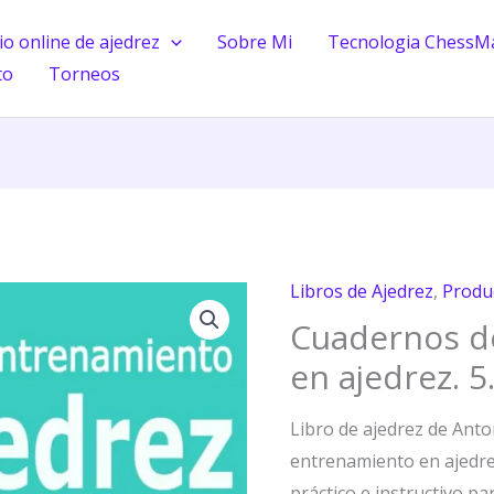
o online de ajedrez
Sobre Mi
Tecnologia ChessM
to
Torneos
Libros de Ajedrez
,
Produ
Cuadernos
Cuadernos d
de
entrenamiento
en ajedrez. 5.
en
ajedrez.
Libro de ajedrez de Ant
5.
entrenamiento en ajedrez.
Finales
práctico e instructivo pa