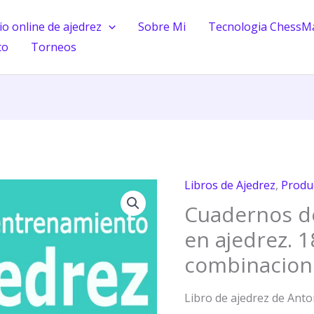
o online de ajedrez
Sobre Mi
Tecnologia ChessM
to
Torneos
Libros de Ajedrez
,
Produ
Cuadernos
Cuadernos d
de
entrenamiento
en ajedrez. 
en
combinacion
ajedrez.
18.
Libro de ajedrez de Ant
Nuevas