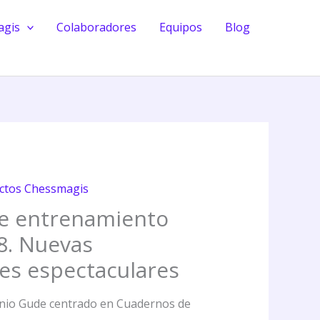
en
agis
Colaboradores
Equipos
Blog
ajedrez.
18.
Nuevas
combinaciones
espectaculares
cantidad
ctos Chessmagis
e entrenamiento
18. Nuevas
es espectaculares
onio Gude centrado en Cuadernos de