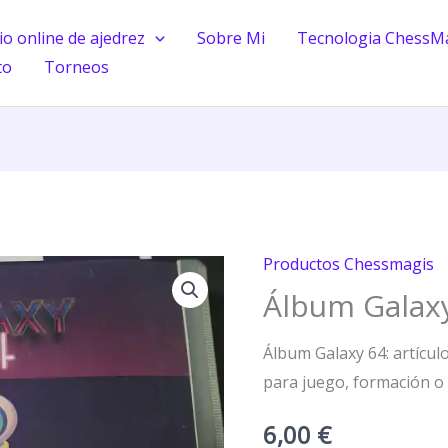
o online de ajedrez
Sobre Mi
Tecnologia ChessM
to
Torneos
Productos Chessmagis
Álbum
Álbum Galax
Galaxy
64
Álbum Galaxy 64: artículo
cantidad
para juego, formación o 
6,00
€