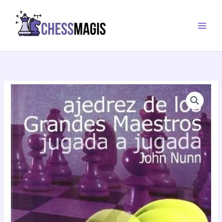
Ir
Grandes
al
Maestros
contenido
jugada
a
jugada
cantidad
Ajedrez
de
los
Grandes
Maestros
jugada
a
jugada
cantidad