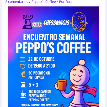
2 comentarios
/
Peppo´s Coffee
/ Por
Raul