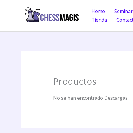
Ir
Home
Seminari
al
Tienda
Contac
contenido
Productos
No se han encontrado Descargas.