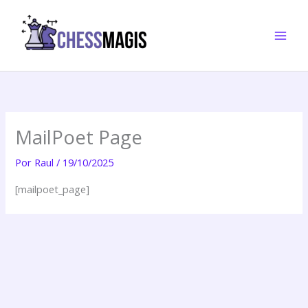
Ir
al
contenido
MailPoet Page
Por
Raul
/
19/10/2025
[mailpoet_page]